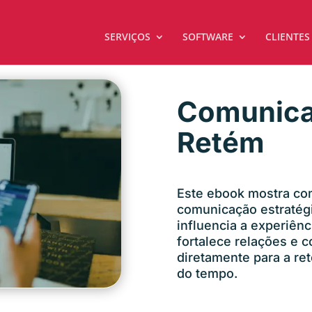
SERVIÇOS
SOFTWARE
CLIENTES
Comunica
Retém
Este ebook mostra co
comunicação estratégi
influencia a experiênc
fortalece relações e c
diretamente para a re
do tempo.