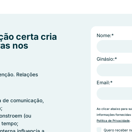
ão certa cria
Nome:*
ras nos
Ginásio:*
enção. Relações
Email:*
ta de comunicação,
;
Ao clicar abaixo para s
informações fornecidas
onstroem (ou
Política de Privacidade
.
o tempo;
Quero receber no
terna influencia a