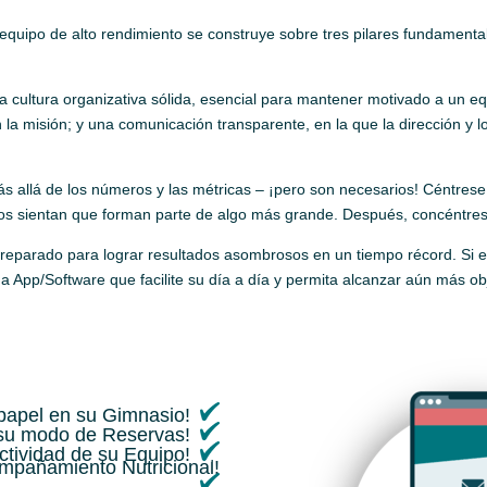
quipo de alto rendimiento se construye sobre tres pilares fundamental
cultura organizativa sólida, esencial para mantener motivado a un equi
a misión; y una comunicación transparente, en la que la dirección y 
 allá de los números y las métricas – ¡pero son necesarios! Céntrese 
dos sientan que forman parte de algo más grande. Después, concéntres
preparado para lograr resultados asombrosos en un tiempo récord. Si es
 App/Software que facilite su día a día y permita alcanzar aún más obj
 papel en su Gimnasio!
 su modo de Reservas!
ctividad de su Equipo!
ompañamiento Nutricional!