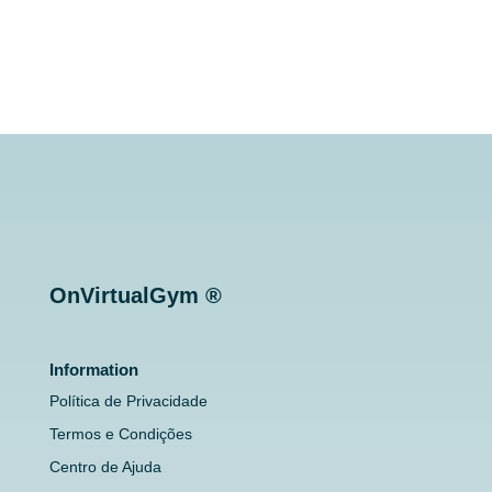
OnVirtualGym ®
Information
Política de Privacidade
Termos e Condições
Centro de Ajuda