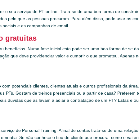
r o seu serviço de PT online. Trata-se de uma boa forma de construir
nhados pelo que as pessoas procuram. Para além disso, pode usar os c
s sociais e as campanhas de email.
o gratuitas
 benefícios. Numa fase inicial esta pode ser uma boa forma de se da
ação que deve providenciar valor e cumprir o que prometeu. Apenas n
m potenciais clientes, clientes atuais e outros profissionais da área.
 PTs. Gostam de treinos presenciais ou a partir de casa? Preferem te
ipais dúvidas que as levam a adiar a contratação de um PT? Estas e o
erviço de Personal Training. Afinal de contas trata-se de uma relaçã
mpatia. Se não conhece o tipo de cliente que procura, como o vai enco