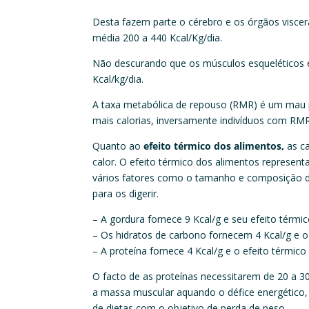
Desta fazem parte o cérebro e os órgãos visce
média 200 a 440 Kcal/Kg/dia.
Não descurando que os músculos esqueléticos 
Kcal/kg/dia.
A taxa metabólica de repouso (RMR) é um mau p
mais calorias, inversamente indivíduos com RM
Quanto ao
efeito térmico dos alimentos,
as ca
calor. O efeito térmico dos alimentos represen
vários fatores como o tamanho e composição da 
para os digerir.
– A gordura fornece 9 Kcal/g e seu efeito térmi
– Os hidratos de carbono fornecem 4 Kcal/g e o
– A proteína fornece 4 Kcal/g e o efeito térmic
O facto de as proteínas necessitarem de 20 a 
a massa muscular aquando o défice energético,
de dietas com o objetivo de perda de peso.