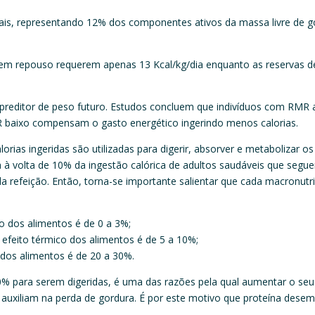
rais, representando 12% dos componentes ativos da massa livre de
em repouso requerem apenas 13 Kcal/kg/dia enquanto as reservas 
reditor de peso futuro. Estudos concluem que indivíduos com RMR 
R baixo compensam o gasto energético ingerindo menos calorias.
lorias ingeridas são utilizadas para digerir, absorver e metabolizar
ta à volta de 10% da ingestão calórica de adultos saudáveis que se
refeição. Então, torna-se importante salientar que cada macronutr
co dos alimentos é de 0 a 3%;
 efeito térmico dos alimentos é de 5 a 10%;
o dos alimentos é de 20 a 30%.
30% para serem digeridas, é uma das razões pela qual aumentar o se
 auxiliam na perda de gordura. É por este motivo que proteína des