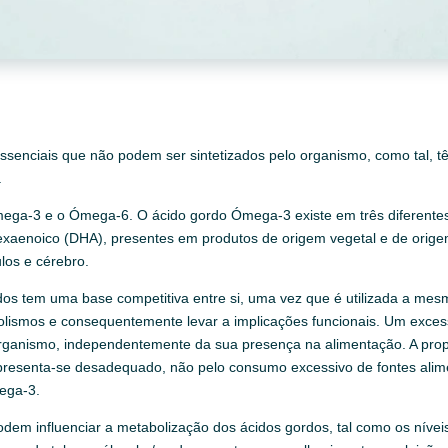
essenciais que não podem ser sintetizados pelo organismo, como tal, t
.
mega-3 e o Ómega-6. O ácido gordo Ómega-3 existe em três diferentes f
aexaenoico (DHA), presentes em produtos de origem vegetal e de ori
los e cérebro.
os tem uma base competitiva entre si, uma vez que é utilizada a mes
bolismos e consequentemente levar a implicações funcionais. Um ex
 organismo, independentemente da sua presença na alimentação. A p
apresenta-se desadequado, não pelo consumo excessivo de fontes ali
mega-3.
odem influenciar a metabolização dos ácidos gordos, tal como os níveis