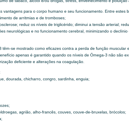
onsumo de tabaco, álcool e/ou drogas, stress, envelhecimento e poluição
s vantagens para o corpo humano e seu funcionamento. Entre estes b
gimento de arritmias e de tromboses;
lerose; reduz os níveis de triglicérido; diminui a tensão arterial; redu
ções neurológicas e no funcionamento cerebral, minimizando o declínio 
3 têm-se mostrado como eficazes contra a perda de função muscular 
e benefício apenas é garantido quando os níveis de Ómega-3 não são e
rização deficiente e alterações na coagulação.
:
ue, dourada, chicharro, congro, sardinha, enguia;
nozes;
eldroegas, agrião, alho-francês, couves, couve-de-bruxelas, brócolos;
a;