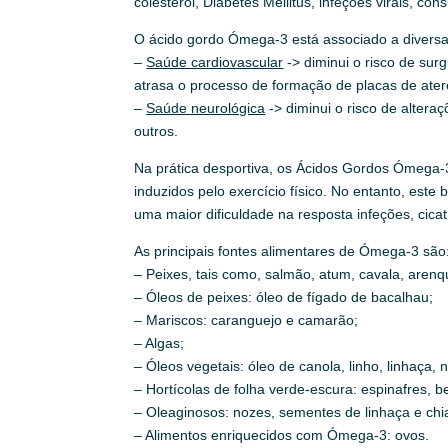
colesterol, Diabetes Mellitus, infeções virais, c
O ácido gordo Ómega-3 está associado a diversa
–
Saúde cardiovascular
-> diminui o risco de sur
atrasa o processo de formação de placas de aterosc
–
Saúde neurológica
-> diminui o risco de altera
outros.
Na prática desportiva, os Ácidos Gordos Ómega-
induzidos pelo exercício físico. No entanto, est
uma maior dificuldade na resposta infeções, cicat
As principais fontes alimentares de Ómega-3 são
– Peixes, tais como, salmão, atum, cavala, arenq
– Óleos de peixes: óleo de fígado de bacalhau;
– Mariscos: caranguejo e camarão;
– Algas;
– Óleos vegetais: óleo de canola, linho, linhaça, 
– Hortícolas de folha verde-escura: espinafres, b
– Oleaginosos: nozes, sementes de linhaça e chi
– Alimentos enriquecidos com Ómega-3: ovos.