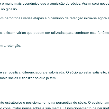
ão é muito mais económico que a aquisição de sócios. Assim será neces
no ginásio.
m percorridas várias etapas e o caminho de retenção inicia-se agora e
s, existem várias que podem ser utilizadas para combater este fenóm
am a retenção:
e ser positiva, diferenciadora e valorizada. O sócio ao estar satisfeit
ais sócios e fidelizar os que já tem.
o estratégico e posicionamento na perspetiva do sócio. O posicionamen
e o consumidor pense sobre a sua marca. O posicionamento na perspet