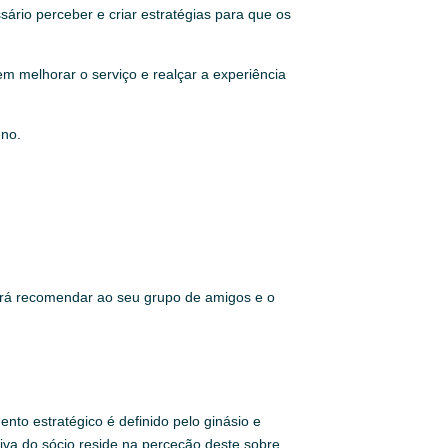
sário perceber e criar estratégias para que os
m melhorar o serviço e realçar a experiência
eno.
o, irá recomendar ao seu grupo de amigos e o
to estratégico é definido pelo ginásio e
iva do sócio reside na perceção deste sobre