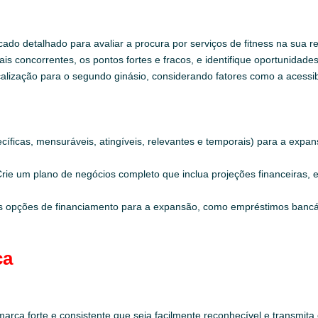
do detalhado para avaliar a procura por serviços de fitness na sua reg
ais concorrentes, os pontos fortes e fracos, e identifique oportunidad
alização para o segundo ginásio, considerando fatores como a acessib
ficas, mensuráveis, atingíveis, relevantes e temporais) para a exp
rie um plano de negócios completo que inclua projeções financeiras, e
s opções de financiamento para a expansão, como empréstimos bancár
ca
arca forte e consistente que seja facilmente reconhecível e transmita