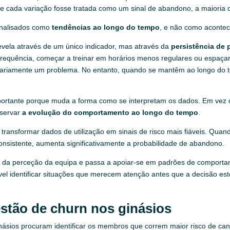
Se cada variação fosse tratada como um sinal de abandono, a maioria do
analisados como
tendências ao longo do tempo
, e não como acontec
revela através de um único indicador, mas através da
persistência de
 frequência, começar a treinar em horários menos regulares ou espaça
essariamente um problema. No entanto, quando se mantêm ao longo do
importante porque muda a forma como se interpretam os dados. Em vez
bservar
a evolução do comportamento ao longo do tempo
.
 transformar dados de utilização em sinais de risco mais fiáveis. Qua
nsistente, aumenta significativamente a probabilidade de abandono.
s da perceção da equipa e passa a apoiar-se em padrões de comporta
vel identificar situações que merecem atenção antes que a decisão es
stão de churn nos ginásios
ásios procuram identificar os membros que correm maior risco de canc