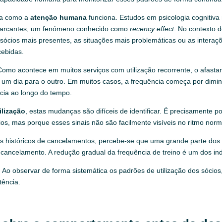
rma como a
atenção humana
funciona. Estudos em psicologia cogniti
 marcantes, um fenómeno conhecido como
recency effect
. No contexto d
 sócios mais presentes, as situações mais problemáticas ou as intera
ebidas.
s. Como acontece em muitos serviços com utilização recorrente, o afa
um dia para o outro. Em muitos casos, a frequência começa por diminui
ncia ao longo do tempo.
ilização
, estas mudanças são difíceis de identificar. É precisamente
os, mas porque esses sinais não são facilmente visíveis no ritmo nor
s históricos de cancelamentos, percebe-se que uma grande parte dos 
cancelamento. A redução gradual da frequência de treino é um dos i
 Ao observar de forma sistemática os padrões de utilização dos sócios, 
tência.