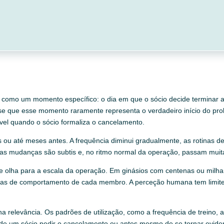
 como um momento específico: o dia em que o sócio decide terminar a
-se que esse momento raramente representa o verdadeiro início do pr
vel quando o sócio formaliza o cancelamento.
u até meses antes. A frequência diminui gradualmente, as rotinas de 
tas mudanças são subtis e, no ritmo normal da operação, passam muit
e olha para a escala da operação. Em ginásios com centenas ou milhar
as de comportamento de cada membro. A perceção humana tem limites
 relevância. Os padrões de utilização, como a frequência de treino, a 
s de um sócio pedir o cancelamento ou antes mesmo de se tornar evide