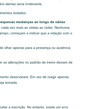
s alertas seria irrelevante.
imentos isolados.
 pequenas mudanças ao longo de várias
r cada vez mais as visitas ao clube. Nenhuma
 tempo, começam a indicar que a relação com o
 de olhar apenas para a presença ou ausência
ndo as alterações no padrão de treino deixam de
mento observáveis. Em vez de reagir apenas
teja tomada.
elar a inscrição. No entanto, existe um erro