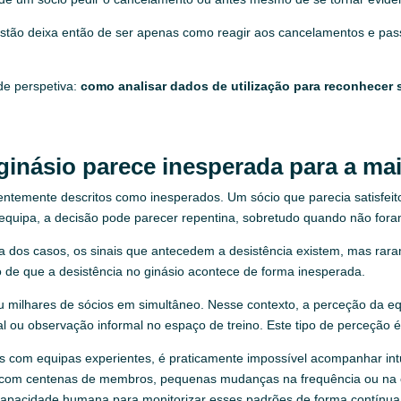
estão deixa então de ser apenas como reagir aos cancelamentos e pas
de perspetiva:
como analisar dados de utilização para reconhecer s
ginásio parece inesperada para a ma
entemente descritos como inesperados. Um sócio que parecia satisfeit
 equipa, a decisão pode parecer repentina, sobretudo quando não foram
ia dos casos, os sinais que antecedem a desistência existem, mas rara
o de que a desistência no ginásio acontece de forma inesperada.
u milhares de sócios em simultâneo. Nesse contexto, a perceção da e
 ou observação informal no espaço de treino. Este tipo de perceção é ú
 com equipas experientes, é praticamente impossível acompanhar in
o com centenas de membros, pequenas mudanças na frequência ou na c
capacidade humana para monitorizar esses padrões de forma contínua