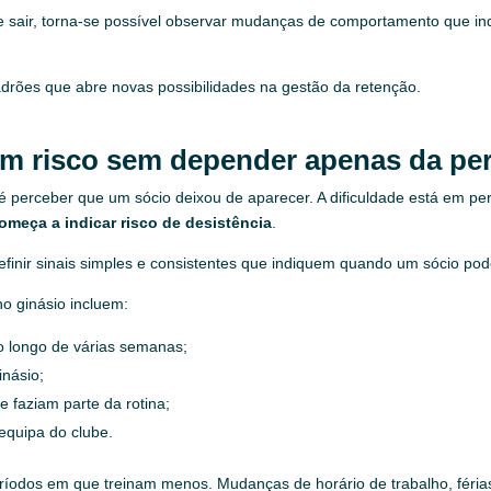
 sair, torna-se possível observar mudanças de comportamento que in
adrões que abre novas possibilidades na gestão da retenção.
em risco sem depender apenas da pe
é perceber que um sócio deixou de aparecer. A dificuldade está em p
meça a indicar risco de desistência
.
 definir sinais simples e consistentes que indiquem quando um sócio po
o ginásio incluem:
o longo de várias semanas;
inásio;
 faziam parte da rotina;
equipa do clube.
eríodos em que treinam menos. Mudanças de horário de trabalho, féri