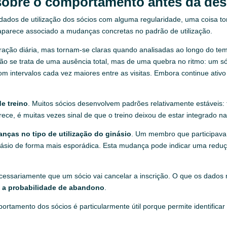
sobre o comportamento antes da des
ados de utilização dos sócios com alguma regularidade, uma coisa tor
 aparece associado a mudanças concretas no padrão de utilização.
ão diária, mas tornam-se claras quando analisadas ao longo do tempo
Não se trata de uma ausência total, mas de uma quebra no ritmo: um só
 intervalos cada vez maiores entre as visitas. Embora continue ativo 
de treino
. Muitos sócios desenvolvem padrões relativamente estáveis:
ce, é muitas vezes sinal de que o treino deixou de estar integrado na
nças no tipo de utilização do ginásio
. Um membro que participava
ginásio de forma mais esporádica. Esta mudança pode indicar uma red
ecessariamente que um sócio vai cancelar a inscrição. O que os dados
 a probabilidade de abandono
.
portamento dos sócios é particularmente útil porque permite identific