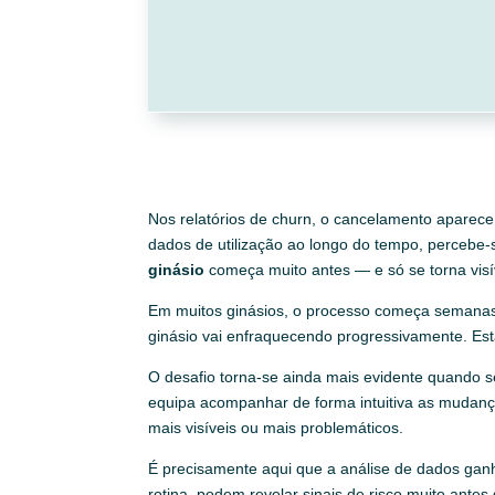
Nos relatórios de churn, o cancelamento aparece
dados de utilização ao longo do tempo, percebe
ginásio
começa muito antes — e só se torna visí
Em muitos ginásios, o processo começa semanas o
ginásio vai enfraquecendo progressivamente. Es
O desafio torna-se ainda mais evidente quando s
equipa acompanhar de forma intuitiva as mudanç
mais visíveis ou mais problemáticos.
É precisamente aqui que a análise de dados ganha
rotina, podem revelar sinais de risco muito ante