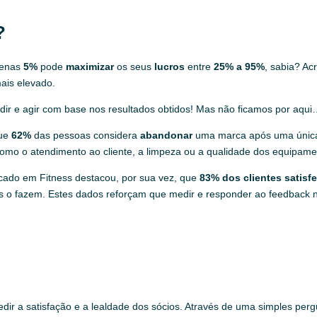
?
penas
5%
pode
maximizar
os seus
lucros
entre
25% a 95%
, sabia? Acr
ais elevado.
dir e agir com base nos resultados obtidos! Mas não ficamos por aqu
ue
62%
das pessoas considera
abandonar
uma marca após uma úni
s como o atendimento ao cliente, a limpeza ou a qualidade dos equipam
rcado em Fitness destacou, por sua vez, que
83% dos clientes satisfe
os o fazem. Estes dados reforçam que medir e responder ao feedback 
ir a satisfação e a lealdade dos sócios. Através de uma simples per