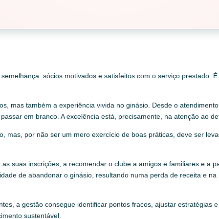
semelhança: sócios motivados e satisfeitos com o serviço prestado. É
viços, mas também a experiência vivida no ginásio. Desde o atendimen
passar em branco. A excelência está, precisamente, na atenção ao de
io, mas, por não ser um mero exercício de boas práticas, deve ser le
 as suas inscrições, a recomendar o clube a amigos e familiares e a pa
bilidade de abandonar o ginásio, resultando numa perda de receita e n
ntes, a gestão consegue identificar pontos fracos, ajustar estratégias
cimento sustentável.