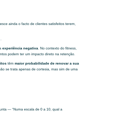
esce ainda o facto de clientes satisfeitos terem,
i…
ca
experiência negativa
. No contexto do fitness,
entos podem ter um impacto direto na retenção.
itos
têm
maior probabilidade de renovar a sua
não se trata apenas de cortesia, mas sim de uma
gunta — “Numa escala de 0 a 10, qual a