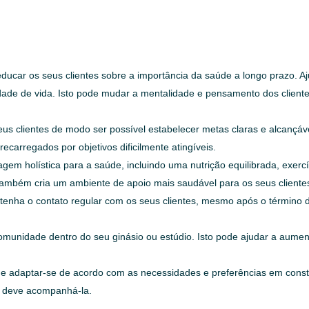
ucar os seus clientes sobre a importância da saúde a longo prazo. Aj
de de vida. Isto pode mudar a mentalidade e pensamento dos clientes
us clientes de modo ser possível estabelecer metas claras e alcançáv
carregados por objetivos dificilmente atingíveis.
m holística para a saúde, incluindo uma nutrição equilibrada, exercí
ambém cria um ambiente de apoio mais saudável para os seus cliente
enha o contato regular com os seus clientes, mesmo após o término do
munidade dentro do seu ginásio ou estúdio. Isto pode ajudar a aument
r e adaptar-se de acordo com as necessidades e preferências em const
io deve acompanhá-la.