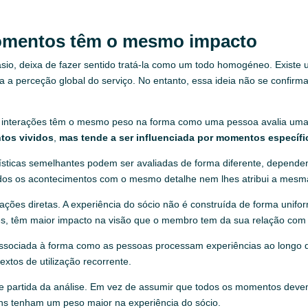
omentos têm o mesmo impacto
ásio, deixa de fazer sentido tratá-la como um todo homogéneo. Existe
 a perceção global do serviço. No entanto, essa ideia não se confir
s interações têm o mesmo peso na forma como uma pessoa avalia uma
tos vividos
,
mas tende a ser influenciada por momentos específi
terísticas semelhantes podem ser avaliadas de forma diferente, depe
todos os acontecimentos com o mesmo detalhe nem lhes atribui a mesm
cações diretas. A experiência do sócio não é construída de forma unif
s, têm maior impacto na visão que o membro tem da sua relação com 
á associada à forma como as pessoas processam experiências ao long
tos de utilização recorrente.
 de partida da análise. Em vez de assumir que todos os momentos dev
ns tenham um peso maior na experiência do sócio.