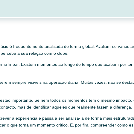
inásio é frequentemente analisada de forma global. Avaliam-se vários 
percebe a sua relação com o clube.
forma linear. Existem momentos ao longo do tempo que acabam por te
serem sempre visíveis na operação diária. Muitas vezes, não se dest
questão importante. Se nem todos os momentos têm o mesmo impacto, e
ontacto, mas de identificar aqueles que realmente fazem a diferença.
screver a experiência e passa a ser analisá-la de forma mais estrutura
icar o que torna um momento crítico. E, por fim, compreender como 