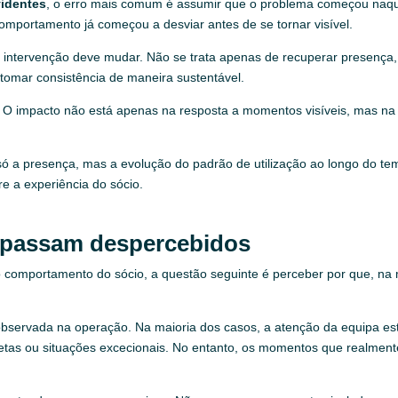
identes
, o erro mais comum é assumir que o problema começou naq
 comportamento já começou a desviar antes de se tornar visível.
 intervenção deve mudar. Não se trata apenas de recuperar presença,
etomar consistência de maneira sustentável.
o. O impacto não está apenas na resposta a momentos visíveis, mas na
 a presença, mas a evolução do padrão de utilização ao longo do tempo
re a experiência do sócio.
 passam despercebidos
omportamento do sócio, a questão seguinte é perceber por que, na ma
observada na operação. Na maioria dos casos, a atenção da equipa est
retas ou situações excecionais. No entanto, os momentos que realment