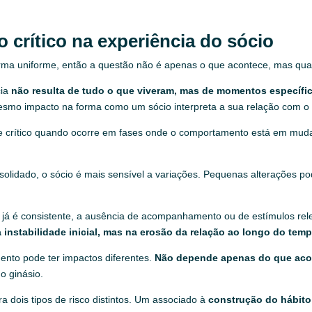
crítico na experiência do sócio
forma uniforme, então a questão não é apenas o que acontece, mas qu
cia
não resulta de tudo o que viveram, mas de momentos específi
o impacto na forma como um sócio interpreta a sua relação com o 
e crítico quando ocorre em fases onde o comportamento está em muda
olidado, o sócio é mais sensível a variações. Pequenas alterações po
á é consistente, a ausência de acompanhamento ou de estímulos rel
a instabilidade inicial, mas na erosão da relação ao longo do temp
ento pode ter impactos diferentes.
Não depende apenas do que acon
o ginásio.
ra dois tipos de risco distintos. Um associado à
construção do hábito