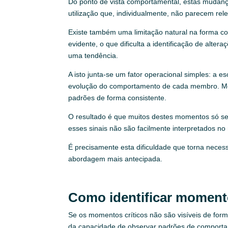
Do ponto de vista comportamental, estas mudan
utilização que, individualmente, não parecem re
Existe também uma limitação natural na forma c
evidente, o que dificulta a identificação de alte
uma tendência.
A isto junta-se um fator operacional simples: a es
evolução do comportamento de cada membro. Mes
padrões de forma consistente.
O resultado é que muitos destes momentos só se
esses sinais não são facilmente interpretados no
É precisamente esta dificuldade que torna neces
abordagem mais antecipada.
Como identificar momento
Se os momentos críticos não são visíveis de for
da capacidade de observar padrões de comporta