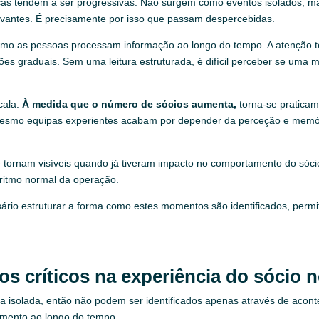
ças tendem a ser progressivas. Não surgem como eventos isolados, 
levantes. É precisamente por isso que passam despercebidas.
omo as pessoas processam informação ao longo do tempo. A atenção t
rações graduais. Sem uma leitura estruturada, é difícil perceber se uma
cala.
À medida que o número de sócios aumenta,
torna-se praticam
mo equipas experientes acabam por depender da perceção e memória, 
 tornam visíveis quando já tiveram impacto no comportamento do sóci
 ritmo normal da operação.
sário estruturar a forma como estes momentos são identificados, permi
s críticos na experiência do sócio n
ma isolada, então não podem ser identificados apenas através de acont
mento ao longo do tempo.