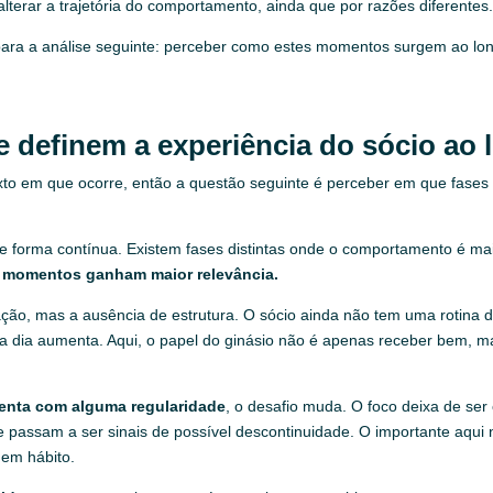
erar a trajetória do comportamento, ainda que por razões diferentes
 para a análise seguinte: perceber como estes momentos surgem ao l
 definem a experiência do sócio ao
 em que ocorre, então a questão seguinte é perceber em que fases e
e forma contínua. Existem fases distintas onde o comportamento é mai
os momentos ganham maior relevância.
tisfação, mas a ausência de estrutura. O sócio ainda não tem uma rotin
a a dia aumenta. Aqui, o papel do ginásio não é apenas receber bem, m
uenta com alguma regularidade
, o desafio muda. O foco deixa de se
e passam a ser sinais de possível descontinuidade. O importante aqui
nem hábito.