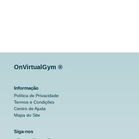
OnVirtualGym ®
Informação
Política de Privacidade
Termos e Condições
Centro de Ajuda
Mapa do Site
Siga-nos