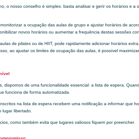
no, o nosso conselho é simples: basta analisar e gerir os horários e
monitorizar a ocupação das aulas de grupo e ajustar horários de acor
ponibilizar novos horários ou aumentar a frequência destas sessões con
ulas de pilates ou de HIIT, pode rapidamente adicionar horários extr
disso, ao ajustar os limites de ocupação das aulas, é possível maximi
nível
, dispomos de uma funcionalidade essencial: a lista de espera. Quand
que funciona de forma automatizada.
inscritos na lista de espera recebem uma notificação a informar que h
lugar libertado.
cios, como também evita que lugares valiosos fiquem por preencher.
 compromisso