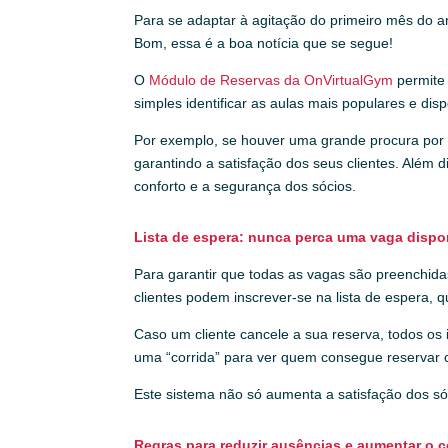
Para se adaptar à agitação do primeiro mês do a
Bom, essa é a boa notícia que se segue!
O
Módulo de Reservas da OnVirtualGym
permite 
simples identificar as aulas mais populares e dis
Por exemplo, se houver uma grande procura por a
garantindo a satisfação dos seus clientes. Além 
conforto e a segurança dos sócios.
Lista de espera: nunca perca uma vaga dispo
Para garantir que todas as vagas são preenchidas
clientes podem inscrever-se na lista de espera, 
Caso um cliente cancele a sua reserva, todos os 
uma “corrida” para ver quem consegue reservar o 
Este sistema não só aumenta a satisfação dos só
Regras para reduzir ausências e aumentar o