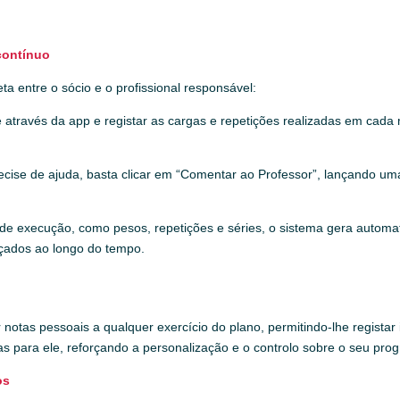
contínuo
 entre o sócio e o profissional responsável:
te através da app e registar as cargas e repetições realizadas em cad
recise de ajuda, basta clicar em “Comentar ao Professor”, lançando um
e execução, como pesos, repetições e séries, o sistema gera automat
nçados ao longo do tempo.
 notas pessoais a qualquer exercício do plano, permitindo-lhe registar
 para ele, reforçando a personalização e o controlo sobre o seu prog
os