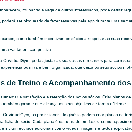
mparecem, roubando a vaga de outros interessados, pode definir regra
a, poderá ser bloqueado de fazer reservas pela app durante uma sem
ecursos, como também incentivam os sócios a respeitar as suas reserva
é uma vantagem competitiva
 OnVirtualGym, pode ajustar as suas aulas e recursos para correspond
xperiência positiva e bem organizada, que deixa os seus sócios motiv
os de Treino e Acompanhamento dos
aumentar a satisfação e a retenção dos novos sócios. Criar planos de 
 também garante que alcança os seus objetivos de forma eficiente.
 OnVirtualGym, os profissionais do ginásio podem criar planos de trei
s na ficha do sócio. Cada plano é estruturado em fases, como aquecime
 e incluir recursos adicionais como vídeos, imagens e textos explicati