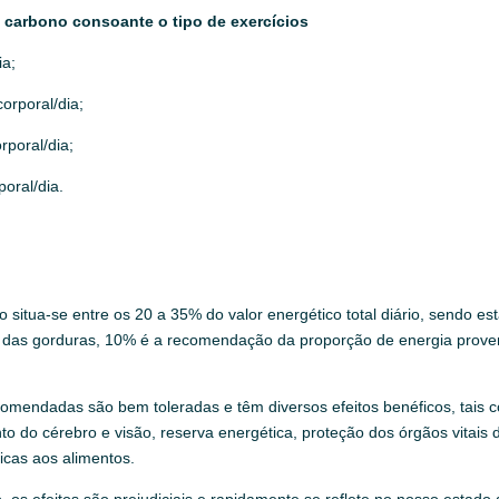
 carbono consoante o tipo de exercícios
ia;
orporal/dia;
rporal/dia;
poral/dia.
o situa-se entre os 20 a 35% do valor energético total diário, sendo 
ro das gorduras, 10% é a recomendação da proporção de energia prove
endadas são bem toleradas e têm diversos efeitos benéficos, tais com
ento do cérebro e visão, reserva energética, proteção dos órgãos vitai
icas aos alimentos.
os efeitos são prejudiciais e rapidamente se reflete no nosso estado