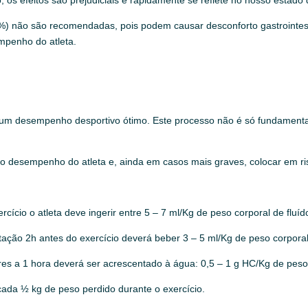
5%) não são recomendadas, pois podem causar desconforto gastrointes
empenho do atleta.
 um desempenho desportivo ótimo. Este processo não é só fundamenta
r no desempenho do atleta e, ainda em casos mais graves, colocar em r
rcício o atleta deve ingerir entre 5 – 7 ml/Kg de peso corporal de fluíd
atação 2h antes do exercício deverá beber 3 – 5 ml/Kg de peso corporal
res a 1 hora deverá ser acrescentado à água: 0,5 – 1 g HC/Kg de peso
cada ½ kg de peso perdido durante o exercício.