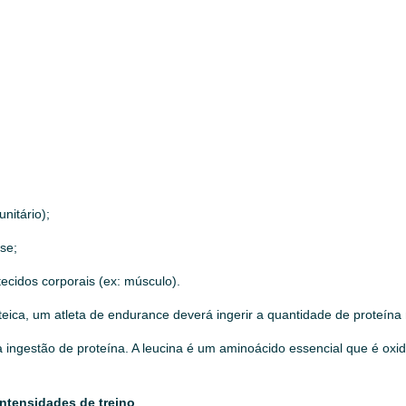
nitário);
se;
tecidos corporais (ex: músculo).
eica, um atleta de endurance deverá ingerir a quantidade de proteína
 ingestão de proteína. A leucina é um aminoácido essencial que é ox
intensidades de treino