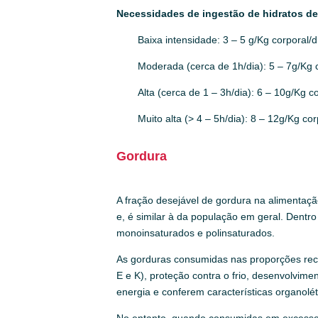
Necessidades de ingestão de hidratos de
Baixa intensidade: 3 – 5 g/Kg corporal/d
Moderada (cerca de 1h/dia): 5 – 7g/Kg c
Alta (cerca de 1 – 3h/dia): 6 – 10g/Kg co
Muito alta (> 4 – 5h/dia): 8 – 12g/Kg cor
Gordura
A fração desejável de gordura na alimentaçã
e, é similar à da população em geral. Dent
monoinsaturados e polinsaturados.
As gorduras consumidas nas proporções recom
E e K), proteção contra o frio, desenvolvim
energia e conferem características organolét
No entanto, quando consumidas em excesso, 