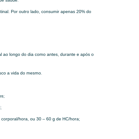
tinal. Por outro lado, consumir apenas 20% do
l ao longo do dia como antes, durante e após o
isco a vida do mesmo.
os;
;
 corporal/hora, ou 30 – 60 g de HC/hora;