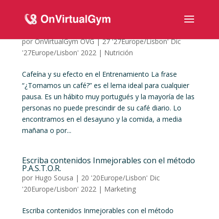
Cafeína y su efecto en el Entrenamiento
por
OnVirtualGym OVG
|
27 '27Europe/Lisbon' Dic
'27Europe/Lisbon' 2022
|
Nutrición
Cafeína y su efecto en el Entrenamiento La frase
“¿Tomamos un café?” es el lema ideal para cualquier
pausa. Es un hábito muy portugués y la mayoría de las
personas no puede prescindir de su café diario. Lo
encontramos en el desayuno y la comida, a media
mañana o por...
Escriba contenidos Inmejorables con el método
P.A.S.T.O.R.
por
Hugo Sousa
|
20 '20Europe/Lisbon' Dic
'20Europe/Lisbon' 2022
|
Marketing
Escriba contenidos Inmejorables con el método