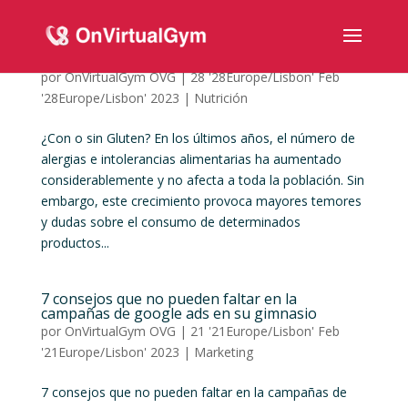
¿Con o sin Gluten?
por
OnVirtualGym OVG
|
28 '28Europe/Lisbon' Feb
'28Europe/Lisbon' 2023
|
Nutrición
¿Con o sin Gluten? En los últimos años, el número de
alergias e intolerancias alimentarias ha aumentado
considerablemente y no afecta a toda la población. Sin
embargo, este crecimiento provoca mayores temores
y dudas sobre el consumo de determinados
productos...
7 consejos que no pueden faltar en la
campañas de google ads en su gimnasio
por
OnVirtualGym OVG
|
21 '21Europe/Lisbon' Feb
'21Europe/Lisbon' 2023
|
Marketing
7 consejos que no pueden faltar en la campañas de