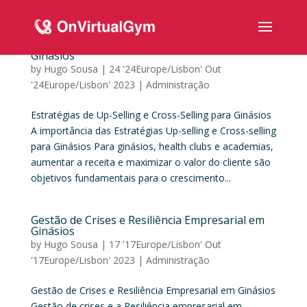
Estratégias de Up-Selling e Cross-Selling para
Ginásios
by
Hugo Sousa
|
24 '24Europe/Lisbon' Out
'24Europe/Lisbon' 2023
|
Administração
Estratégias de Up-Selling e Cross-Selling para Ginásios
A importância das Estratégias Up-selling e Cross-selling
para Ginásios Para ginásios, health clubs e academias,
aumentar a receita e maximizar o valor do cliente são
objetivos fundamentais para o crescimento...
Gestão de Crises e Resiliência Empresarial em
Ginásios
by
Hugo Sousa
|
17 '17Europe/Lisbon' Out
'17Europe/Lisbon' 2023
|
Administração
Gestão de Crises e Resiliência Empresarial em Ginásios
Gestão de crises e a Resiliência empresarial em