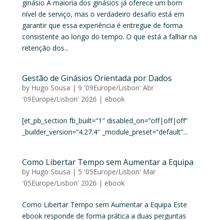
ginásio A maioria dos ginásios já oferece um bom
nível de serviço, mas o verdadeiro desafio está em
garantir que essa experiência é entregue de forma
consistente ao longo do tempo. O que está a falhar na
retenção dos...
Gestão de Ginásios Orientada por Dados
by
Hugo Sousa
|
9 '09Europe/Lisbon' Abr
'09Europe/Lisbon' 2026
|
ebook
[et_pb_section fb_built=”1″ disabled_on=”off|off|off”
_builder_version=”4.27.4″ _module_preset=”default”...
Como Libertar Tempo sem Aumentar a Equipa
by
Hugo Sousa
|
5 '05Europe/Lisbon' Mar
'05Europe/Lisbon' 2026
|
ebook
Como Libertar Tempo sem Aumentar a Equipa Este
ebook responde de forma prática a duas perguntas