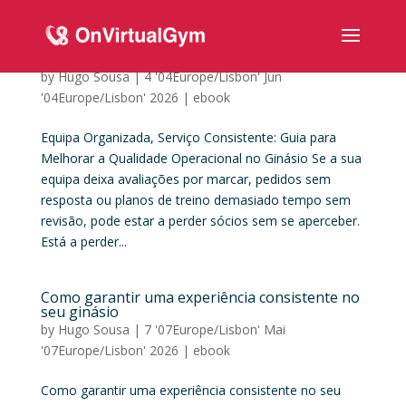
Ebook Equipa Organizada, Serviço Consistente
by
Hugo Sousa
|
4 '04Europe/Lisbon' Jun
'04Europe/Lisbon' 2026
|
ebook
Equipa Organizada, Serviço Consistente: Guia para
Melhorar a Qualidade Operacional no Ginásio Se a sua
equipa deixa avaliações por marcar, pedidos sem
resposta ou planos de treino demasiado tempo sem
revisão, pode estar a perder sócios sem se aperceber.
Está a perder...
Como garantir uma experiência consistente no
seu ginásio
by
Hugo Sousa
|
7 '07Europe/Lisbon' Mai
'07Europe/Lisbon' 2026
|
ebook
Como garantir uma experiência consistente no seu