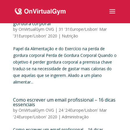
Papel da Alimentação e do Exercício na perda de
gordura corporal
by
OnVirtualGym OVG
|
31 '31Europe/Lisbon' Mar
'31Europe/Lisbon' 2020
|
Nutrição
Papel da Alimentação e do Exercício na perda de
gordura corporal Perda de Gordura Corporal Quando o
objetivo é perder gordura corporal a premissa chave
traduz-se na necessidade de gastar mais calorias do
que aquelas que se ingerem. Aliado a um plano
alimentar...
Como escrever um email profissional – 16 dicas
essenciais
by
OnVirtualGym OVG
|
24 '24Europe/Lisbon' Mar
'24Europe/Lisbon' 2020
|
Administração
Como escrever um email profissional – 16 dicas