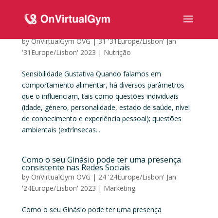
Sensibilidade Gustativa
by
OnVirtualGym OVG
|
31 '31Europe/Lisbon' Jan
'31Europe/Lisbon' 2023
|
Nutrição
Sensibilidade Gustativa Quando falamos em
comportamento alimentar, há diversos parâmetros
que o influenciam, tais como questões individuais
(idade, género, personalidade, estado de saúde, nível
de conhecimento e experiência pessoal); questões
ambientais (extrínsecas...
Como o seu Ginásio pode ter uma presença
consistente nas Redes Sociais
by
OnVirtualGym OVG
|
24 '24Europe/Lisbon' Jan
'24Europe/Lisbon' 2023
|
Marketing
Como o seu Ginásio pode ter uma presença