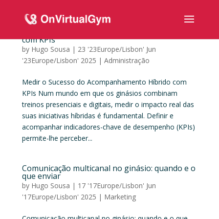
Medir o Sucesso do Acompanhamento Híbrido
com KPIs
by
Hugo Sousa
|
23 '23Europe/Lisbon' Jun
'23Europe/Lisbon' 2025
|
Administração
Medir o Sucesso do Acompanhamento Híbrido com
KPIs Num mundo em que os ginásios combinam
treinos presenciais e digitais, medir o impacto real das
suas iniciativas híbridas é fundamental. Definir e
acompanhar indicadores-chave de desempenho (KPIs)
permite-lhe perceber...
Comunicação multicanal no ginásio: quando e o
que enviar
by
Hugo Sousa
|
17 '17Europe/Lisbon' Jun
'17Europe/Lisbon' 2025
|
Marketing
Comunicação multicanal no ginásio: quando e o que