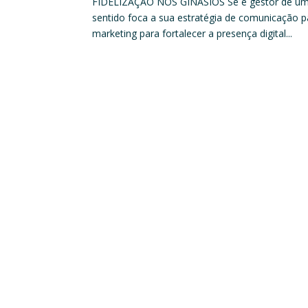
FIDELIZAÇÃO NOS GINÁSIOS Se é gestor de um g
sentido foca a sua estratégia de comunicação p
marketing para fortalecer a presença digital...