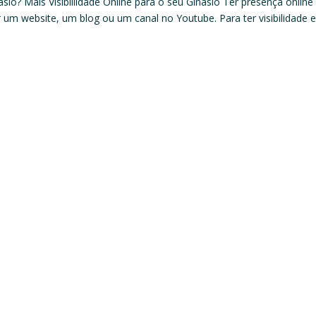
sio? Mais Visibiilidade Online para o seu Ginásio Ter presença online
iar um website, um blog ou um canal no Youtube. Para ter visibilidade 