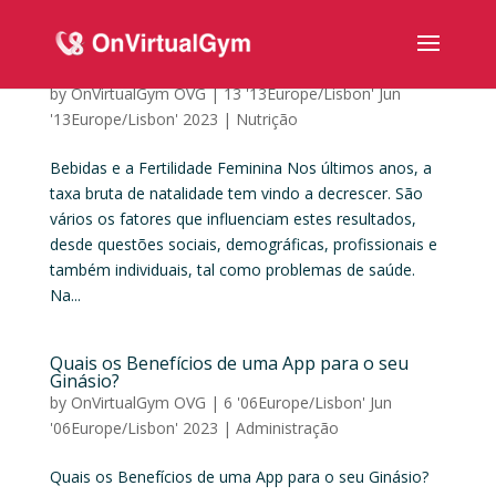
Bebidas e a Fertilidade Feminina
by
OnVirtualGym OVG
|
13 '13Europe/Lisbon' Jun
'13Europe/Lisbon' 2023
|
Nutrição
Bebidas e a Fertilidade Feminina Nos últimos anos, a
taxa bruta de natalidade tem vindo a decrescer. São
vários os fatores que influenciam estes resultados,
desde questões sociais, demográficas, profissionais e
também individuais, tal como problemas de saúde.
Na...
Quais os Benefícios de uma App para o seu
Ginásio?
by
OnVirtualGym OVG
|
6 '06Europe/Lisbon' Jun
'06Europe/Lisbon' 2023
|
Administração
Quais os Benefícios de uma App para o seu Ginásio?