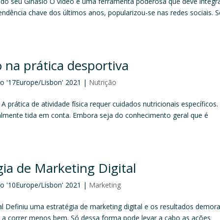
 do seu Ginásio O vídeo é uma ferramenta poderosa que deve integra
Tendência chave dos últimos anos, popularizou-se nas redes sociais. S
 na prática desportiva
go '17Europe/Lisbon' 2021
|
Nutrição
 prática de atividade física requer cuidados nutricionais específicos.
ualmente tida em conta. Embora seja do conhecimento geral que é
gia de Marketing Digital
go '10Europe/Lisbon' 2021
|
Marketing
tal Definiu uma estratégia de marketing digital e os resultados demo
r a correr menos bem. Só dessa forma pode levar a cabo as ações