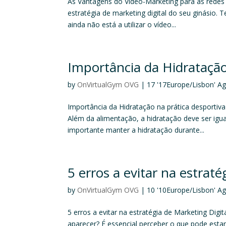
As Vantagens do Vídeo-Marketing para as redes
estratégia de marketing digital do seu ginásio. 
ainda não está a utilizar o vídeo...
Importância da Hidratação
by
OnVirtualGym OVG
|
17 '17Europe/Lisbon' A
Importância da Hidratação na prática desportiva A
Além da alimentação, a hidratação deve ser ig
importante manter a hidratação durante...
5 erros a evitar na estraté
by
OnVirtualGym OVG
|
10 '10Europe/Lisbon' A
5 erros a evitar na estratégia de Marketing Digi
aparecer? É essencial perceber o que pode esta