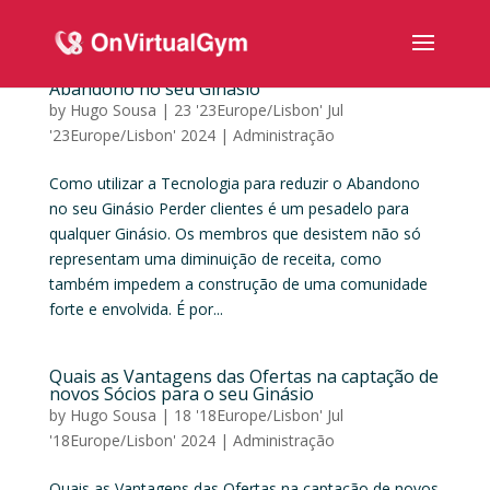
Como utilizar a Tecnologia para reduzir o
Abandono no seu Ginásio
by
Hugo Sousa
|
23 '23Europe/Lisbon' Jul
'23Europe/Lisbon' 2024
|
Administração
Como utilizar a Tecnologia para reduzir o Abandono
no seu Ginásio Perder clientes é um pesadelo para
qualquer Ginásio. Os membros que desistem não só
representam uma diminuição de receita, como
também impedem a construção de uma comunidade
forte e envolvida. É por...
Quais as Vantagens das Ofertas na captação de
novos Sócios para o seu Ginásio
by
Hugo Sousa
|
18 '18Europe/Lisbon' Jul
'18Europe/Lisbon' 2024
|
Administração
Quais as Vantagens das Ofertas na captação de novos