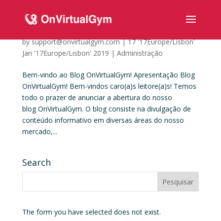
Bem-vindo ao Blog OnVirtualGym!
by
support@onvirtualgym.com
|
17 '17Europe/Lisbon'
Jan '17Europe/Lisbon' 2019
|
Administração
Bem-vindo ao Blog OnVirtualGym! Apresentação Blog
OnVirtualGym! Bem-vindos caro(a)s leitore(a)s! Temos
todo o prazer de anunciar a abertura do nosso
blog OnVirtualGym. O blog consiste na divulgação de
conteúdo informativo em diversas áreas do nosso
mercado,...
Search
The form you have selected does not exist.