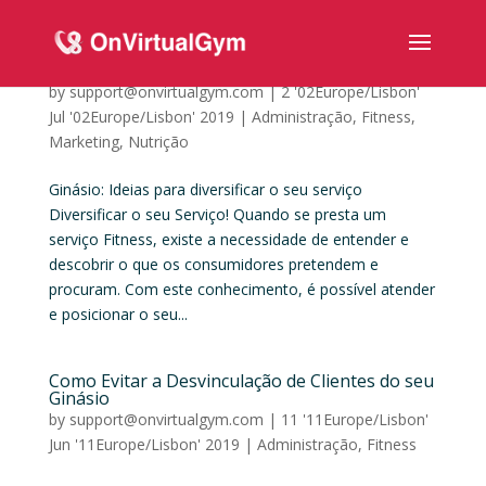
Ginásio: Ideias para diversificar o seu serviço
by
support@onvirtualgym.com
|
2 '02Europe/Lisbon'
Jul '02Europe/Lisbon' 2019
|
Administração
,
Fitness
,
Marketing
,
Nutrição
Ginásio: Ideias para diversificar o seu serviço
Diversificar o seu Serviço! Quando se presta um
serviço Fitness, existe a necessidade de entender e
descobrir o que os consumidores pretendem e
procuram. Com este conhecimento, é possível atender
e posicionar o seu...
Como Evitar a Desvinculação de Clientes do seu
Ginásio
by
support@onvirtualgym.com
|
11 '11Europe/Lisbon'
Jun '11Europe/Lisbon' 2019
|
Administração
,
Fitness