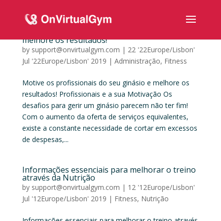
Motive os profissionais do seu ginásio e
melhore os resultados!
by
support@onvirtualgym.com
|
22 '22Europe/Lisbon'
Jul '22Europe/Lisbon' 2019
|
Administração
,
Fitness
Motive os profissionais do seu ginásio e melhore os
resultados! Profissionais e a sua Motivação Os
desafios para gerir um ginásio parecem não ter fim!
Com o aumento da oferta de serviços equivalentes,
existe a constante necessidade de cortar em excessos
de despesas,...
Informações essenciais para melhorar o treino
através da Nutrição
by
support@onvirtualgym.com
|
12 '12Europe/Lisbon'
Jul '12Europe/Lisbon' 2019
|
Fitness
,
Nutrição
Informações essenciais para melhorar o treino através