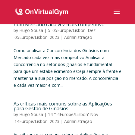
Como analisar a Concorrência dos Ginásios
num Mercado cada vez mais competitivo
by
Hugo Sousa
|
5 '05Europe/Lisbon' Dez
'05Europe/Lisbon' 2023
|
Administração
Como analisar a Concorrência dos Ginásios num
Mercado cada vez mais competitivo Analisar a
concorrência no setor dos ginásios é fundamental
para que um estabelecimento esteja sempre à frente e
mantenha a sua posição no mercado. A concorrência
é cada vez maior e com...
As críticas mais comuns sobre as Aplicações
para Gestão de Ginásios
by
Hugo Sousa
|
14 '14Europe/Lisbon' Nov
'14Europe/Lisbon' 2023
|
Administração
As críticas mais comuns sobre as Aplicações para