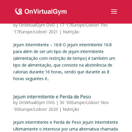
Jejum Intermitente – 16:8
by
OnVirtualGym OVG
|
17 '17Europe/Lisbon' Fev
'17Europe/Lisbon' 2021
|
Nutrição
Jejum Intermitente – 16:8 O jejum intermitente 16:8
para além de ser um tipo de jejum intermitente
(alimentação com restrição de tempo) é também um
tipo de alimentação, que consiste na abstinência de
calorias durante 16 horas, sendo que durante as 8
horas seguintes é...
Jejum intermitente e Perda de Peso
by
OnVirtualGym OVG
|
30 '30Europe/Lisbon' Nov
'30Europe/Lisbon' 2020
|
Nutrição
Jejum intermitente e Perda de Peso Jejum Intermitente
Ultimamente o interesse por uma alternativa chamada