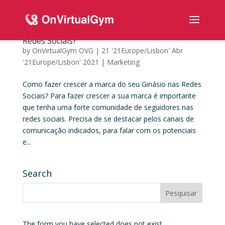
Como fazer crescer a marca do seu Ginásio nas
Redes Sociais?
by
OnVirtualGym OVG
|
21 '21Europe/Lisbon' Abr
'21Europe/Lisbon' 2021
|
Marketing
Como fazer crescer a marca do seu Ginásio nas Redes
Sociais? Para fazer crescer a sua marca é importante
que tenha uma forte comunidade de seguidores nas
redes sociais. Precisa de se destacar pelos canais de
comunicação indicados, para falar com os potenciais
e...
Search
The form you have selected does not exist.