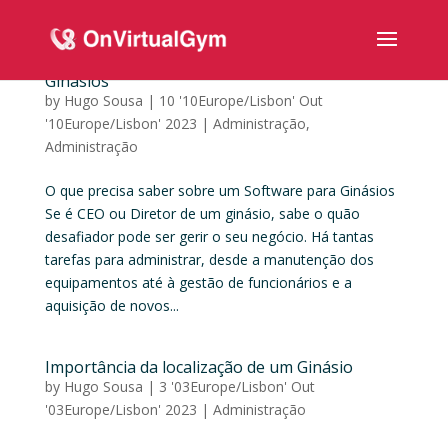
O que precisa saber sobre um Software para
Ginásios
by
Hugo Sousa
|
10 '10Europe/Lisbon' Out
'10Europe/Lisbon' 2023
|
Administração
,
Administração
O que precisa saber sobre um Software para Ginásios
Se é CEO ou Diretor de um ginásio, sabe o quão
desafiador pode ser gerir o seu negócio. Há tantas
tarefas para administrar, desde a manutenção dos
equipamentos até à gestão de funcionários e a
aquisição de novos...
Importância da localização de um Ginásio
by
Hugo Sousa
|
3 '03Europe/Lisbon' Out
'03Europe/Lisbon' 2023
|
Administração