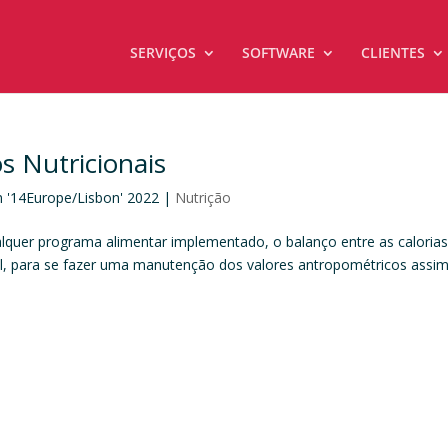
SERVIÇOS
SOFTWARE
CLIENTES
os Nutricionais
n '14Europe/Lisbon' 2022
|
Nutrição
ualquer programa alimentar implementado, o balanço entre as caloria
al, para se fazer uma manutenção dos valores antropométricos assi