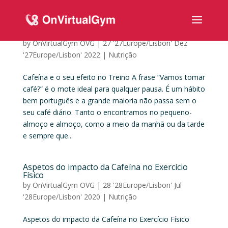
Cafeína e o seu efeito no Treino
by
OnVirtualGym OVG
|
27 '27Europe/Lisbon' Dez
'27Europe/Lisbon' 2022
|
Nutrição
Cafeína e o seu efeito no Treino A frase “Vamos tomar
café?” é o mote ideal para qualquer pausa. É um hábito
bem português e a grande maioria não passa sem o
seu café diário. Tanto o encontramos no pequeno-
almoço e almoço, como a meio da manhã ou da tarde
e sempre que...
Aspetos do impacto da Cafeína no Exercício
Físico
by
OnVirtualGym OVG
|
28 '28Europe/Lisbon' Jul
'28Europe/Lisbon' 2020
|
Nutrição
Aspetos do impacto da Cafeína no Exercício Físico