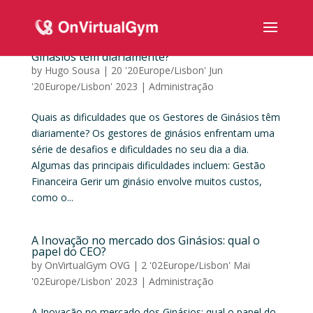
Quais as dificuldades que os Gestores de
Ginásios têm diariamente?
by
Hugo Sousa
|
20 '20Europe/Lisbon' Jun
'20Europe/Lisbon' 2023
|
Administração
Quais as dificuldades que os Gestores de Ginásios têm
diariamente? Os gestores de ginásios enfrentam uma
série de desafios e dificuldades no seu dia a dia.
Algumas das principais dificuldades incluem: Gestão
Financeira Gerir um ginásio envolve muitos custos,
como o...
A Inovação no mercado dos Ginásios: qual o
papel do CEO?
by
OnVirtualGym OVG
|
2 '02Europe/Lisbon' Mai
'02Europe/Lisbon' 2023
|
Administração
A Inovação no mercado dos Ginásios: qual o papel do