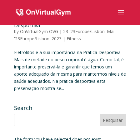
Eletrólitos e a sua importância na Prática
Desportiva
by
OnVirtualGym OVG
|
23 '23Europe/Lisbon' Mai
'23Europe/Lisbon' 2023
|
Fitness
Eletrólitos e a sua importância na Prática Desportiva
Mais de metade do peso corporal é água. Como tal, é
importante preservá-la e garantir que temos um
aporte adequado da mesma para mantermos níveis de
saúde adequados. Na prática desportiva esta
preservação mostra-se...
Search
The form you have selected does not exist.