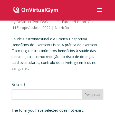
Saúde Gastrointestinal e a Prática Desportiva
by
OnVirtualGym OVG
|
11 '11Europe/Lisbon' Out
'11Europe/Lisbon' 2022
|
Nutrição
Saúde Gastrointestinal e a Prática Desportiva
Benefícios do Exercício Físico A prática de exercício
físico regular traz inúmeros benefícios à saúde das
pessoas, tais como: redução do risco de doenças
cardiovasculares; controlo dos níveis glicémicos no
sangue e...
Search
The form you have selected does not exist.