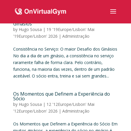
Consistência no Serviço: O maior Desafio dos
Ginásios
by
Hugo Sousa
|
19 '19Europe/Lisbon' Mai
'19Europe/Lisbon' 2026
|
Administração
Consistência no Serviço: O maior Desafio dos Ginásios
No dia a dia de um ginásio, a consistência no serviço
raramente falha de forma clara. Pelo contrário,
funciona, na maioria das vezes, dentro de um padrão
aceitável. O sócio entra, treina e sai sem grandes...
Os Momentos que Definem a Experiência do
Sócio
by
Hugo Sousa
|
12 '12Europe/Lisbon' Mai
'12Europe/Lisbon' 2026
|
Administração
Os Momentos que Definem a Experiência do Sócio Em
muitos ginásios, a experiência do sócio no ginásio é