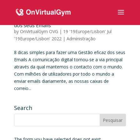
8 dicas simples para fazer uma Gestão eficaz
dos seus Emails
by
OnVirtualGym OVG
|
19 '19Europe/Lisbon' Jul
'19Europe/Lisbon' 2022
|
Administração
8 dicas simples para fazer uma Gestão eficaz dos seus
Emails A comunicação digital tornou-se a via principal
através da qual mantemos o contacto com o mundo.
Com milhões de utilizadores por todo o mundo a
enviar emails diariamente, as nossas caixas de
correio...
Search
The form you have selected does not exist.