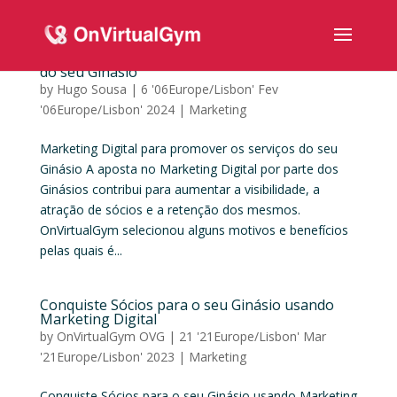
Marketing Digital para promover os serviços
do seu Ginásio
by
Hugo Sousa
|
6 '06Europe/Lisbon' Fev
'06Europe/Lisbon' 2024
|
Marketing
Marketing Digital para promover os serviços do seu
Ginásio A aposta no Marketing Digital por parte dos
Ginásios contribui para aumentar a visibilidade, a
atração de sócios e a retenção dos mesmos.
OnVirtualGym selecionou alguns motivos e benefícios
pelas quais é...
Conquiste Sócios para o seu Ginásio usando
Marketing Digital
by
OnVirtualGym OVG
|
21 '21Europe/Lisbon' Mar
'21Europe/Lisbon' 2023
|
Marketing
Conquiste Sócios para o seu Ginásio usando Marketing