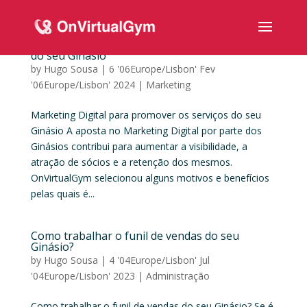
Marketing Digital para promover os serviços
do seu Ginásio
by
Hugo Sousa
|
6 '06Europe/Lisbon' Fev
'06Europe/Lisbon' 2024
|
Marketing
Marketing Digital para promover os serviços do seu
Ginásio A aposta no Marketing Digital por parte dos
Ginásios contribui para aumentar a visibilidade, a
atração de sócios e a retenção dos mesmos.
OnVirtualGym selecionou alguns motivos e benefícios
pelas quais é...
Como trabalhar o funil de vendas do seu
Ginásio?
by
Hugo Sousa
|
4 '04Europe/Lisbon' Jul
'04Europe/Lisbon' 2023
|
Administração
Como trabalhar o funil de vendas do seu Ginásio? Se é