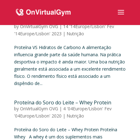
Proteína VS Hidratos de Carbono
by
OnVirtualGym OVG
|
14 '14Europe/Lisbon' Fev
'14Europe/Lisbon' 2023
|
Nutrição
Proteína VS Hidratos de Carbono A alimentação
influencia grande parte da saúde humana. Na prática
desportiva o impacto é ainda maior. Uma boa nutrição
geralmente está associada a um excelente rendimento
físico. O rendimento físico está associado a um
dispêndio de...
Proteína do Soro do Leite – Whey Protein
by
OnVirtualGym OVG
|
4 '04Europe/Lisbon' Fev
'04Europe/Lisbon' 2020
|
Nutrição
Proteína do Soro do Leite – Whey Protein Proteína
Whey A whey é um dos suplementos mais