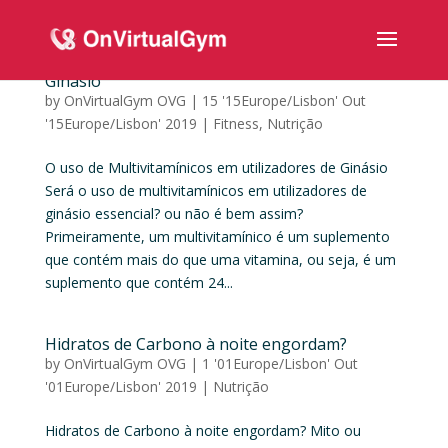
O uso de Multivitamínicos em utilizadores de
Ginásio
by
OnVirtualGym OVG
|
15 '15Europe/Lisbon' Out
'15Europe/Lisbon' 2019
|
Fitness
,
Nutrição
O uso de Multivitamínicos em utilizadores de Ginásio
Será o uso de multivitamínicos em utilizadores de
ginásio essencial? ou não é bem assim?
Primeiramente, um multivitamínico é um suplemento
que contém mais do que uma vitamina, ou seja, é um
suplemento que contém 24...
Hidratos de Carbono à noite engordam?
by
OnVirtualGym OVG
|
1 '01Europe/Lisbon' Out
'01Europe/Lisbon' 2019
|
Nutrição
Hidratos de Carbono à noite engordam? Mito ou