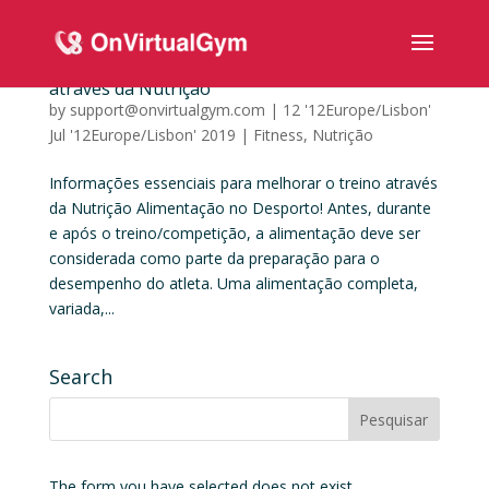
Informações essenciais para melhorar o treino
através da Nutrição
by
support@onvirtualgym.com
|
12 '12Europe/Lisbon'
Jul '12Europe/Lisbon' 2019
|
Fitness
,
Nutrição
Informações essenciais para melhorar o treino através
da Nutrição Alimentação no Desporto! Antes, durante
e após o treino/competição, a alimentação deve ser
considerada como parte da preparação para o
desempenho do atleta. Uma alimentação completa,
variada,...
Search
The form you have selected does not exist.