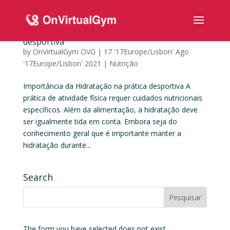
Importância da Hidratação na prática
desportiva
by
OnVirtualGym OVG
|
17 '17Europe/Lisbon' Ago
'17Europe/Lisbon' 2021
|
Nutrição
Importância da Hidratação na prática desportiva A
prática de atividade física requer cuidados nutricionais
específicos. Além da alimentação, a hidratação deve
ser igualmente tida em conta. Embora seja do
conhecimento geral que é importante manter a
hidratação durante...
Search
The form you have selected does not exist.