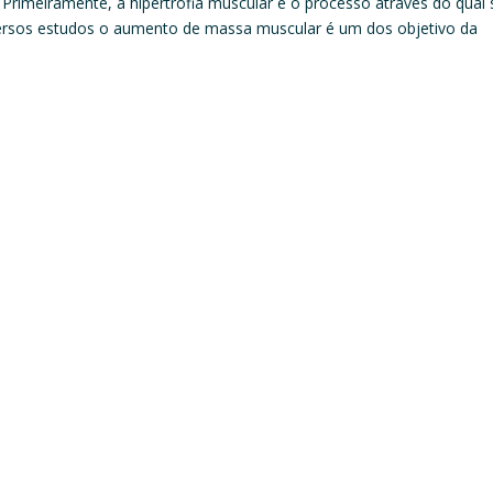
rimeiramente, a hipertrofia muscular é o processo através do qual 
rsos estudos o aumento de massa muscular é um dos objetivo da