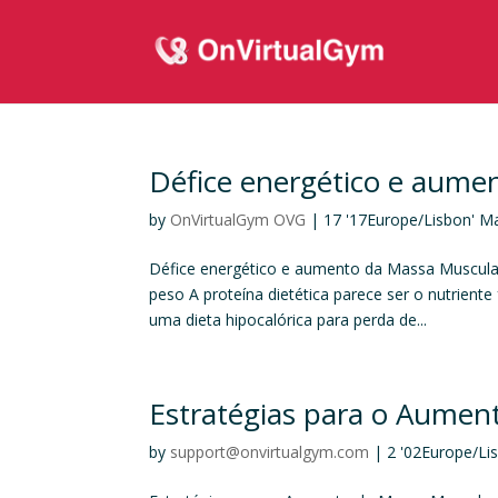
Défice energético e aume
by
OnVirtualGym OVG
|
17 '17Europe/Lisbon' M
Défice energético e aumento da Massa Muscular
peso A proteína dietética parece ser o nutrient
uma dieta hipocalórica para perda de...
Estratégias para o Aumen
by
support@onvirtualgym.com
|
2 '02Europe/Li